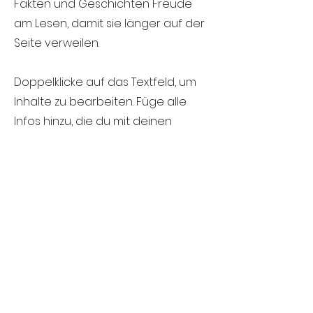
Fakten und Geschichten Freude
am Lesen, damit sie länger auf der
Seite verweilen.
Doppelklicke auf das Textfeld, um
Inhalte zu bearbeiten. Füge alle
Infos hinzu, die du mit deinen
Besuchern teilen möchtest. Wenn
du ein Unternehmen hast, erzähle
etwas über dessen Geschichte.
Erläutere deine
Unternehmenswerte und wie du
dich für Kunden engagierst. Füge
ein Foto, Video oder eine Galerie
hinzu und erhöhe so die
Interaktion.